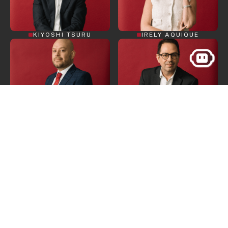
KIYOSHI TSURU
IRELY AQUIQUE
RODOLFO RANGEL
ORLANDO PÉREZ
NÉSTOR VILLEGAS
GERALDINA CHÁVEZ